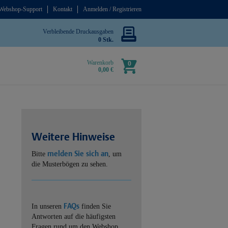
Webshop-Support
Kontakt
Anmelden / Registrieren
Verbleibende Druckausgaben
0 Stk.
Warenkorb
0
0,00 €
Weitere Hinweise
melden Sie sich an
Bitte
, um
die Musterbögen zu sehen.
FAQs
In unseren
finden Sie
Antworten auf die häufigsten
Fragen rund um den Webshop.