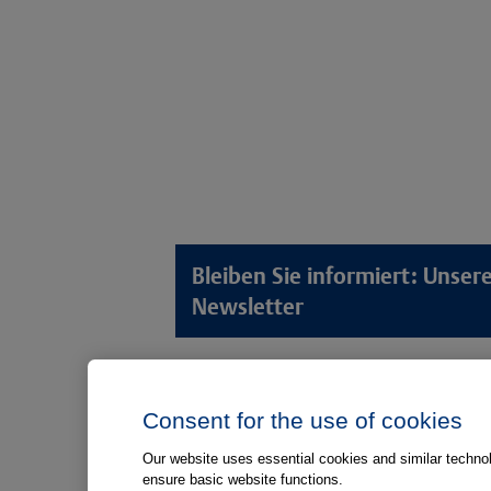
Bleiben Sie informiert: Unse
Newsletter
Lösungswelten
Produkt
Consent for the use of cookies
Anamnese von Patient*innen
Digitale L
Aufnahme von Patient*innen
Aufklärun
Our website uses essential cookies and similar technolo
ensure basic website functions.
Aufklärung von Patient*innen
Aufklärung