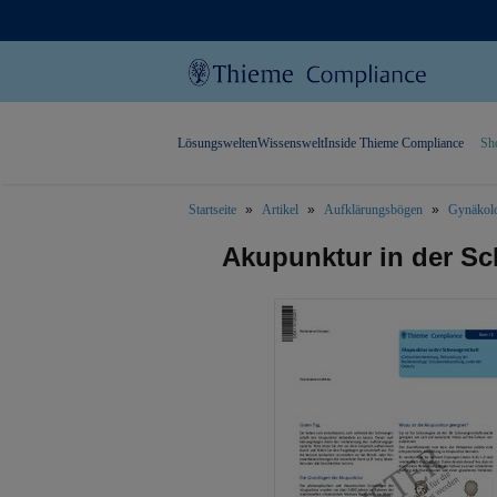
Lösungswelten
Wissenswelt
Inside Thieme Compliance
Sh
Startseite
Artikel
Aufklärungsbögen
Gynäkolo
text.skipToContent
text.skipToNavigation
Akupunktur in der S