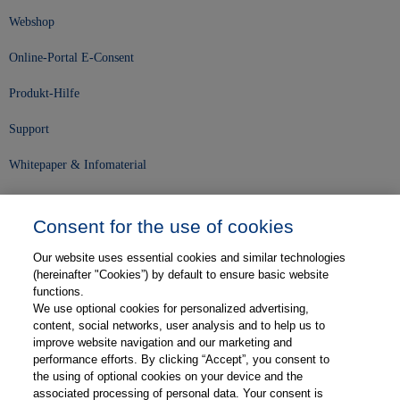
Webshop
Online-Portal E-Consent
Produkt-Hilfe
Support
Whitepaper & Infomaterial
Unser Unternehmen
Consent for the use of cookies
Presse und News
Our website uses essential cookies and similar technologies
Karriere
(hereinafter "Cookies”) by default to ensure basic website
functions.
We use optional cookies for personalized advertising,
Kontakt
content, social networks, user analysis and to help us to
improve website navigation and our marketing and
Web-Semniare
performance efforts. By clicking “Accept”, you consent to
the using of optional cookies on your device and the
Anwenderberichte
associated processing of personal data. Your consent is