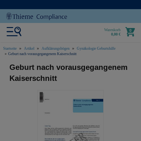
Warenkorb
0
0,00 €
Startseite
Artikel
Aufklärungsbögen
Gynäkologie Geburtshilfe
Geburt nach vorausgegangenem Kaiserschnitt
text.skipToContent
text.skipToNavigation
Geburt nach vorausgegangenem
Kaiserschnitt