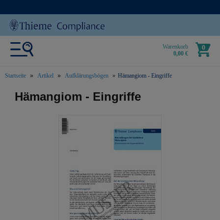
Warenkorb
0
0,00 €
Startseite
Artikel
Aufklärungsbögen
Hämangiom - Eingriffe
text.skipToContent
text.skipToNavigation
Hämangiom - Eingriffe