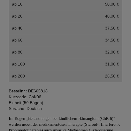
ab 10
50,00 €
ab 20
40,00 €
ab 40
37,50 €
ab 60
34,50 €
ab 80
32,00 €
ab 100
31,00 €
ab 200
26,50 €
Bestellnr.:
DE605818
Kurzcode:
ChK06
Einheit (50 Bögen)
Sprache:
Deutsch
Im Bogen „Behandlungen bei kindlichem Hämangiom (ChK 6)“
werden neben der medikamentösen Therapie (Steroid-, Interferon-,
Propranololtherapie) auch invasive Maßnahmen (Sklerosierung,