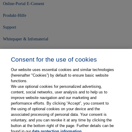
Online-Portal E-Consent
Produkt-Hilfe
Support
Whitepaper & Infomaterial
Unser Unternehmen
Consent for the use of cookies
Presse und News
Our website uses essential cookies and similar technologies
Karriere
(hereinafter "Cookies”) by default to ensure basic website
functions.
We use optional cookies for personalized advertising,
Kontakt
content, social networks, user analysis and to help us to
improve website navigation and our marketing and
Web-Semniare
performance efforts. By clicking “Accept”, you consent to
the using of optional cookies on your device and the
Anwenderberichte
associated processing of personal data. Your consent is
voluntary, and you can revoke it at any time by clicking the
Partner
button at the bottom right of the page. Further details can be
found in our
data protection information
.