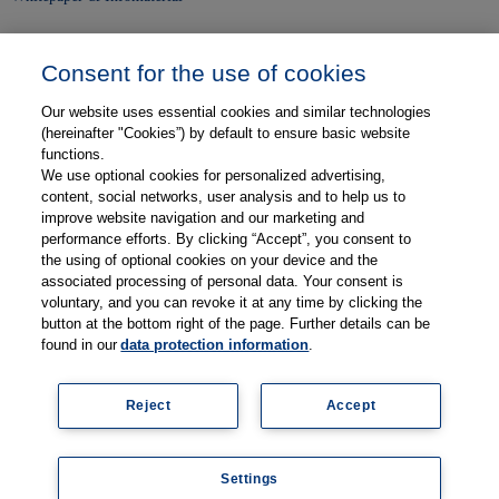
Unser Unternehmen
Consent for the use of cookies
Presse und News
Our website uses essential cookies and similar technologies
Karriere
(hereinafter "Cookies”) by default to ensure basic website
functions.
We use optional cookies for personalized advertising,
Kontakt
content, social networks, user analysis and to help us to
improve website navigation and our marketing and
Web-Semniare
performance efforts. By clicking “Accept”, you consent to
the using of optional cookies on your device and the
Anwenderberichte
associated processing of personal data. Your consent is
voluntary, and you can revoke it at any time by clicking the
Partner
button at the bottom right of the page. Further details can be
found in our
data protection information
.
Reject
Accept
Impressum
Datenschutz
Kontakt
AGB
Coo
Settings
kie
© 2026 Thieme Compliance GmbH