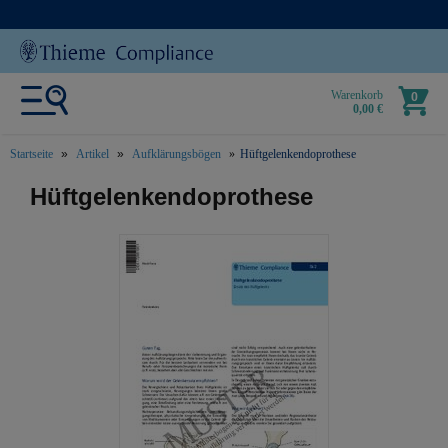
Warenkorb
0
0,00 €
Startseite
Artikel
Aufklärungsbögen
Hüftgelenkendoprothese
text.skipToContent
text.skipToNavigation
Hüftgelenkendoprothese