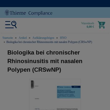
Warenkorb
0
0,00 €
Startseite
Artikel
Aufklärungsbögen
HNO
Biologika bei chronischer Rhinosinusitis mit nasalen Polypen (CRSwNP)
text.skipToContent
text.skipToNavigation
Biologika bei chronischer
Rhinosinusitis mit nasalen
Polypen (CRSwNP)