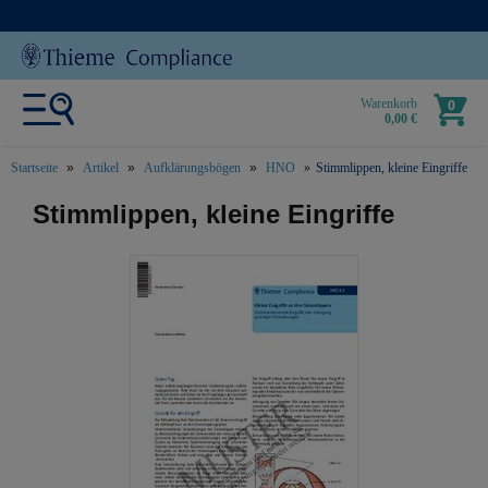
Warenkorb
0
0,00 €
Startseite
Artikel
Aufklärungsbögen
HNO
Stimmlippen, kleine Eingriffe
text.skipToContent
text.skipToNavigation
Stimmlippen, kleine Eingriffe