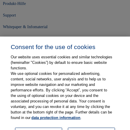
Produkt-Hilfe
Support
Whitepaper & Infomaterial
Unser Unternehmen
Consent for the use of cookies
Presse und News
Our website uses essential cookies and similar technologies
Karriere
(hereinafter "Cookies”) by default to ensure basic website
functions.
We use optional cookies for personalized advertising,
Kontakt
content, social networks, user analysis and to help us to
improve website navigation and our marketing and
Web-Semniare
performance efforts. By clicking “Accept”, you consent to
the using of optional cookies on your device and the
Anwenderberichte
associated processing of personal data. Your consent is
voluntary, and you can revoke it at any time by clicking the
Partner
button at the bottom right of the page. Further details can be
found in our
data protection information
.