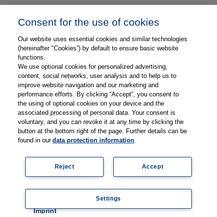
Unser Unternehmen
Consent for the use of cookies
Presse und News
Our website uses essential cookies and similar technologies
Karriere
(hereinafter "Cookies”) by default to ensure basic website
functions.
We use optional cookies for personalized advertising,
Kontakt
content, social networks, user analysis and to help us to
improve website navigation and our marketing and
Web-Semniare
performance efforts. By clicking “Accept”, you consent to
the using of optional cookies on your device and the
Anwenderberichte
associated processing of personal data. Your consent is
voluntary, and you can revoke it at any time by clicking the
Partner
button at the bottom right of the page. Further details can be
found in our
data protection information
.
Reject
Accept
Impressum
Datenschutz
Kontakt
AGB
Coo
Settings
kie
© 2026 Thieme Compliance GmbH
setti
Imprint
ngs