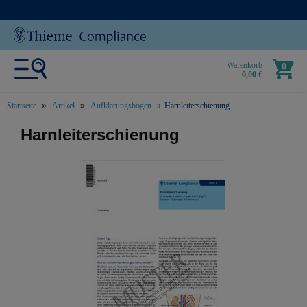
Warenkorb
0
0,00 €
Startseite
Artikel
Aufklärungsbögen
Harnleiterschienung
text.skipToContent
text.skipToNavigation
Harnleiterschienung