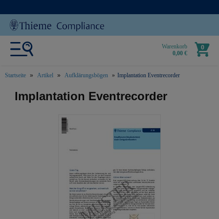
Warenkorb
0
0,00 €
Startseite
Artikel
Aufklärungsbögen
Implantation Eventrecorder
text.skipToContent
text.skipToNavigation
Implantation Eventrecorder