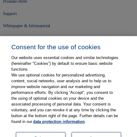
Produkt-Hilfe
Support
Whitepaper & Infomaterial
Unser Unternehmen
Consent for the use of cookies
Presse und News
Our website uses essential cookies and similar technologies
Karriere
(hereinafter "Cookies”) by default to ensure basic website
functions.
We use optional cookies for personalized advertising,
Kontakt
content, social networks, user analysis and to help us to
improve website navigation and our marketing and
Web-Semniare
performance efforts. By clicking “Accept”, you consent to
the using of optional cookies on your device and the
Anwenderberichte
associated processing of personal data. Your consent is
voluntary, and you can revoke it at any time by clicking the
Partner
button at the bottom right of the page. Further details can be
found in our
data protection information
.