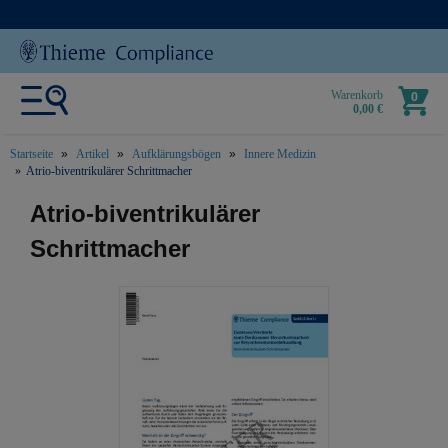
Warenkorb
0
0,00 €
Startseite
Artikel
Aufklärungsbögen
Innere Medizin
Atrio-biventrikulärer Schrittmacher
text.skipToContent
text.skipToNavigation
Atrio-biventrikulärer
Schrittmacher