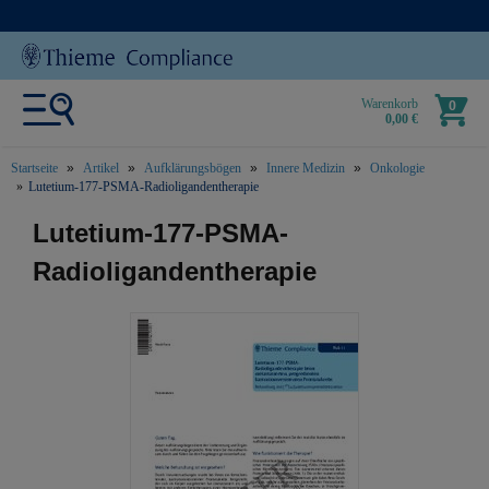
Warenkorb
0
0,00 €
Startseite
Artikel
Aufklärungsbögen
Innere Medizin
Onkologie
Lutetium-177-PSMA-Radioligandentherapie
text.skipToContent
text.skipToNavigation
Lutetium-177-PSMA-
Radioligandentherapie