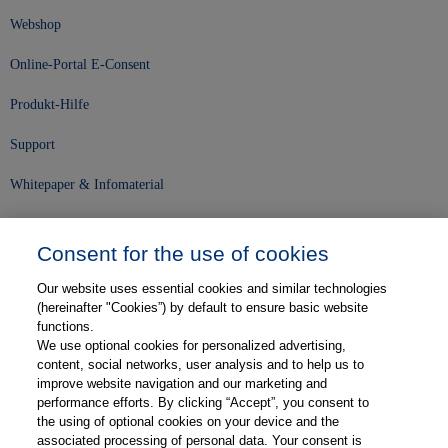
Webshop
Online-Portal E-Consent
Produkt-Hilfe
Support
Whitepaper & Infomaterial
Unser Unternehmen
Consent for the use of cookies
Presse und News
Our website uses essential cookies and similar technologies
Karriere
(hereinafter "Cookies”) by default to ensure basic website
functions.
We use optional cookies for personalized advertising,
Kontakt
content, social networks, user analysis and to help us to
improve website navigation and our marketing and
Web-Semniare
performance efforts. By clicking “Accept”, you consent to
the using of optional cookies on your device and the
Anwenderberichte
associated processing of personal data. Your consent is