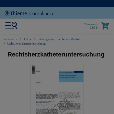
Warenkorb
0
0,00 €
Startseite
Artikel
Aufklärungsbögen
Innere Medizin
Rechtsherzkatheteruntersuchung
text.skipToContent
text.skipToNavigation
Rechtsherzkatheteruntersuchung