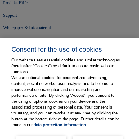
Produkt-Hilfe
Support
Whitepaper & Infomaterial
Unser Unternehmen
Consent for the use of cookies
Presse und News
Our website uses essential cookies and similar technologies
Karriere
(hereinafter "Cookies”) by default to ensure basic website
functions.
We use optional cookies for personalized advertising,
Kontakt
content, social networks, user analysis and to help us to
improve website navigation and our marketing and
Web-Semniare
performance efforts. By clicking “Accept”, you consent to
the using of optional cookies on your device and the
Anwenderberichte
associated processing of personal data. Your consent is
voluntary, and you can revoke it at any time by clicking the
Partner
button at the bottom right of the page. Further details can be
found in our
data protection information
.