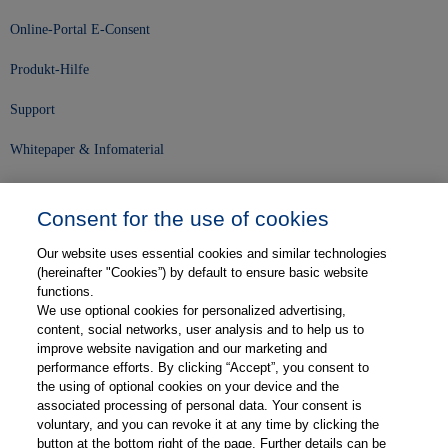
Online-Portal E-Consent
Produkt-Hilfe
Support
Whitepaper & Infomaterial
Unser Unternehmen
Consent for the use of cookies
Presse und News
Our website uses essential cookies and similar technologies
Karriere
(hereinafter "Cookies”) by default to ensure basic website
functions.
We use optional cookies for personalized advertising,
Kontakt
content, social networks, user analysis and to help us to
improve website navigation and our marketing and
Web-Semniare
performance efforts. By clicking “Accept”, you consent to
the using of optional cookies on your device and the
Anwenderberichte
associated processing of personal data. Your consent is
voluntary, and you can revoke it at any time by clicking the
Partner
button at the bottom right of the page. Further details can be