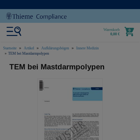
Warenkorb
0
0,00 €
Startseite
Artikel
Aufklärungsbögen
Innere Medizin
TEM bei Mastdarmpolypen
text.skipToContent
text.skipToNavigation
TEM bei Mastdarmpolypen