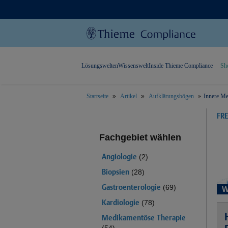
Lösungswelten
Wissenswelt
Inside Thieme Compliance
Sh
Startseite
Artikel
Aufklärungsbögen
Innere Me
text.skipToContent
text.skipToNavigation
FR
Fachgebiet wählen
Angiologie
(2)
Biopsien
(28)
Gastroenterologie
(69)
W
Kardiologie
(78)
Medikamentöse Therapie