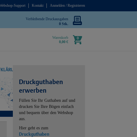
Webshop-Support
Kontakt
Anmelden / Registrieren
Verbleibende Druckausgaben
0 Stk.
Warenkorb
0
0,00 €
UFKLÄRUNG
Druckguthaben
erwerben
Füllen Sie Ihr Guthaben auf und
drucken Sie Ihre Bögen einfach
und bequem über den Webshop
aus.
Hier geht es zum
Druckguthaben