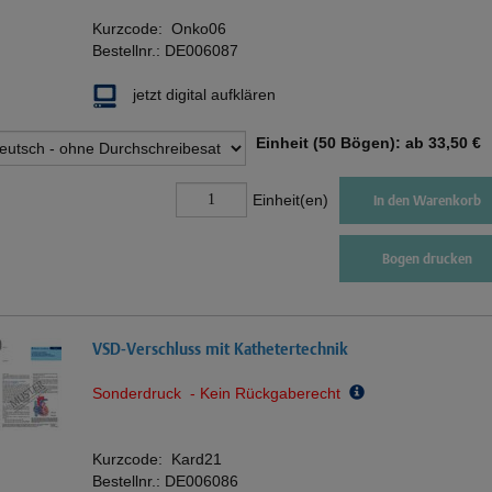
Kurzcode:
Onko06
Bestellnr.:
DE006087
jetzt digital aufklären
Einheit (50 Bögen): ab
33,50 €
Einheit(en)
In den Warenkorb
Bogen drucken
VSD-Verschluss mit Kathetertechnik
Sonderdruck - Kein Rückgaberecht
Kurzcode:
Kard21
Bestellnr.:
DE006086