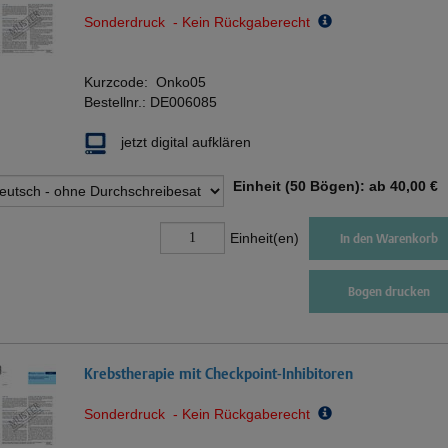
Sonderdruck - Kein Rückgaberecht
Kurzcode:
Onko05
Bestellnr.:
DE006085
jetzt digital aufklären
Einheit (50 Bögen): ab
40,00 €
Einheit(en)
In den Warenkorb
Bogen drucken
Krebstherapie mit Checkpoint-Inhibitoren
Sonderdruck - Kein Rückgaberecht