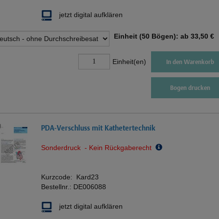
jetzt digital aufklären
Einheit (50 Bögen): ab
33,50 €
Einheit(en)
In den Warenkorb
Bogen drucken
PDA-Verschluss mit Kathetertechnik
Sonderdruck - Kein Rückgaberecht
Kurzcode:
Kard23
Bestellnr.:
DE006088
jetzt digital aufklären