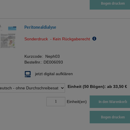
Bogen drucken
Peritonealdialyse
Sonderdruck - Kein Rückgaberecht
Kurzcode:
Neph03
Bestellnr.:
DE006093
jetzt digital aufklären
Einheit (50 Bögen): ab
33,50 €
Einheit(en)
In den Warenkorb
Bogen drucken