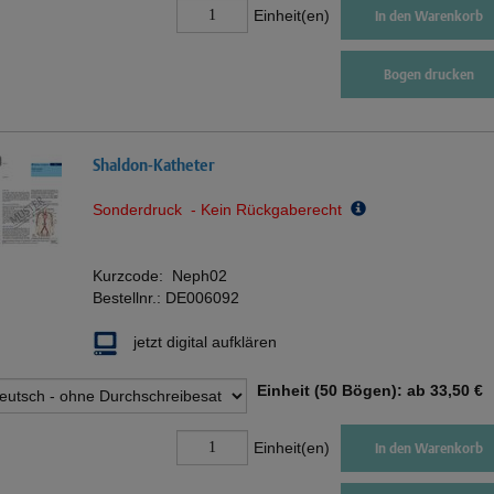
Einheit(en)
In den Warenkorb
Bogen drucken
Shaldon-Katheter
Sonderdruck - Kein Rückgaberecht
Kurzcode:
Neph02
Bestellnr.:
DE006092
jetzt digital aufklären
Einheit (50 Bögen): ab
33,50 €
Einheit(en)
In den Warenkorb