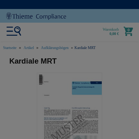
Warenkorb
0
0,00 €
Startseite
Artikel
Aufklärungsbögen
Kardiale MRT
text.skipToContent
text.skipToNavigation
Kardiale MRT