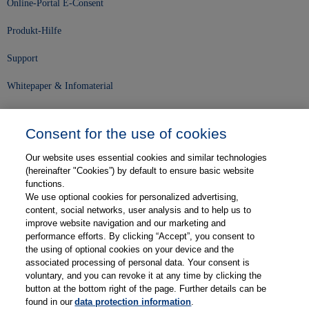
Online-Portal E-Consent
Produkt-Hilfe
Support
Whitepaper & Infomaterial
Unser Unternehmen
Consent for the use of cookies
Presse und News
Our website uses essential cookies and similar technologies
Karriere
(hereinafter "Cookies”) by default to ensure basic website
functions.
We use optional cookies for personalized advertising,
Kontakt
content, social networks, user analysis and to help us to
improve website navigation and our marketing and
Web-Semniare
performance efforts. By clicking “Accept”, you consent to
the using of optional cookies on your device and the
Anwenderberichte
associated processing of personal data. Your consent is
voluntary, and you can revoke it at any time by clicking the
Partner
button at the bottom right of the page. Further details can be
found in our
data protection information
.