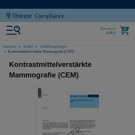
Warenkorb
0
0,00 €
Startseite
Artikel
Aufklärungsbögen
Kontrastmittelverstärkte Mammografie (CEM)
text.skipToContent
text.skipToNavigation
Kontrastmittelverstärkte
Mammografie (CEM)