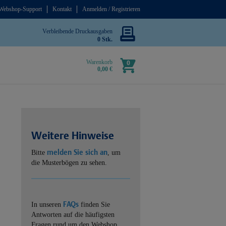
Webshop-Support
Kontakt
Anmelden / Registrieren
Verbleibende Druckausgaben
0 Stk.
Warenkorb
0
0,00 €
Weitere Hinweise
melden Sie sich an
Bitte
, um
die Musterbögen zu sehen.
FAQs
In unseren
finden Sie
Antworten auf die häufigsten
Fragen rund um den Webshop.