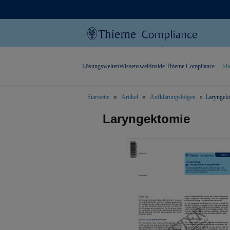
Lösungswelten
Wissenswelt
Inside Thieme Compliance
Sh
Startseite
Artikel
Aufklärungsbögen
Laryngek
text.skipToContent
text.skipToNavigation
Laryngektomie