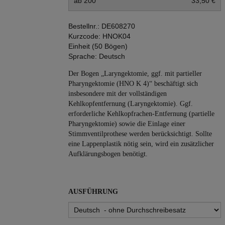
ab 200
33,50 €
Bestellnr.:
DE608270
Kurzcode:
HNOK04
Einheit (50 Bögen)
Sprache:
Deutsch
Der Bogen „Laryngektomie, ggf. mit partieller
Pharyngektomie (HNO K 4)“ beschäftigt sich
insbesondere mit der vollständigen
Kehlkopfentfernung (Laryngektomie). Ggf.
erforderliche Kehlkopfrachen-Entfernung (partielle
Pharyngektomie) sowie die Einlage einer
Stimmventilprothese werden berücksichtigt. Sollte
eine Lappenplastik nötig sein, wird ein zusätzlicher
Aufklärungsbogen benötigt.
AUSFÜHRUNG