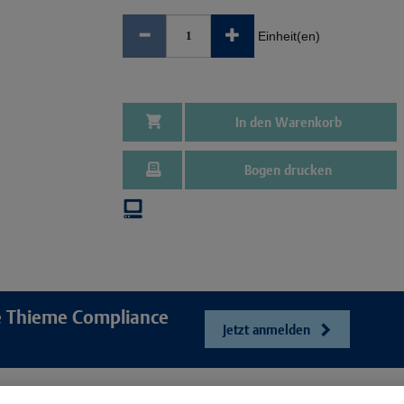
Einheit(en)
In den Warenkorb
Bogen drucken
re Thieme Compliance
Jetzt anmelden