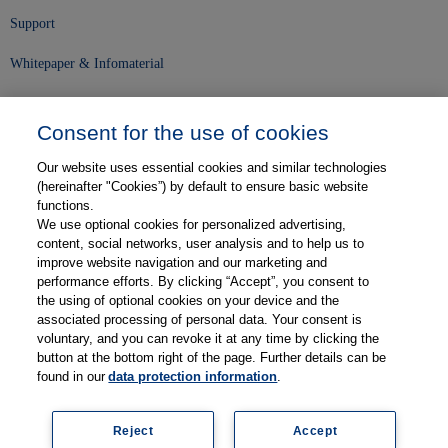
Support
Whitepaper & Infomaterial
Unser Unternehmen
Consent for the use of cookies
Presse und News
Our website uses essential cookies and similar technologies
Karriere
(hereinafter "Cookies”) by default to ensure basic website
functions.
We use optional cookies for personalized advertising,
Kontakt
content, social networks, user analysis and to help us to
improve website navigation and our marketing and
Web-Semniare
performance efforts. By clicking “Accept”, you consent to
the using of optional cookies on your device and the
Anwenderberichte
associated processing of personal data. Your consent is
voluntary, and you can revoke it at any time by clicking the
Partner
button at the bottom right of the page. Further details can be
found in our
data protection information
.
Reject
Accept