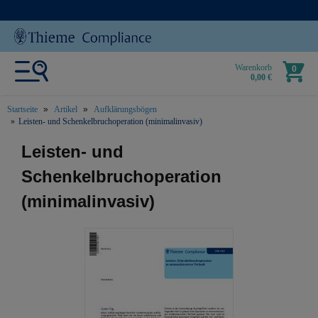
Warenkorb
0
0,00 €
Startseite
Artikel
Aufklärungsbögen
Leisten- und Schenkelbruchoperation (minimalinvasiv)
text.skipToContent
text.skipToNavigation
Leisten- und
Schenkelbruchoperation
(minimalinvasiv)