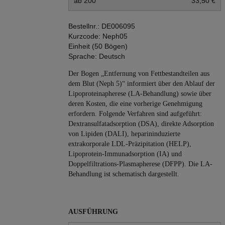
ab 200
33,50 €
Bestellnr.:
DE006095
Kurzcode:
Neph05
Einheit (50 Bögen)
Sprache:
Deutsch
Der Bogen „Entfernung von Fettbestandteilen aus
dem Blut (Neph 5)“ informiert über den Ablauf der
Lipoproteinapherese (LA-Behandlung) sowie über
deren Kosten, die eine vorherige Genehmigung
erfordern. Folgende Verfahren sind aufgeführt:
Dextransulfatadsorption (DSA), direkte Adsorption
von Lipiden (DALI), heparininduzierte
extrakorporale LDL-Präzipitation (HELP),
Lipoprotein-Immunadsorption (IA) und
Doppelfiltrations-Plasmapherese (DFPP). Die LA-
Behandlung ist schematisch dargestellt.
AUSFÜHRUNG