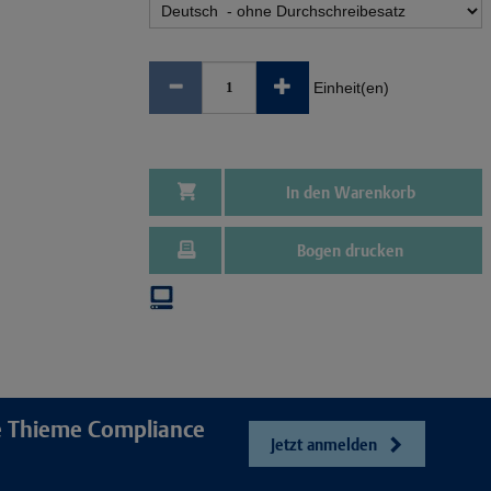
Einheit(en)
In den Warenkorb
Bogen drucken
re Thieme Compliance
Jetzt anmelden