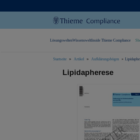
Lösungswelten
Wissenswelt
Inside Thieme Compliance
Sh
Startseite
Artikel
Aufklärungsbögen
Lipidaphe
text.skipToContent
text.skipToNavigation
Lipidapherese