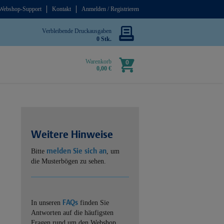
Webshop-Support
Kontakt
Anmelden / Registrieren
Verbleibende Druckausgaben
0 Stk.
Warenkorb
0
0,00 €
Weitere Hinweise
melden Sie sich an
Bitte
, um
die Musterbögen zu sehen.
FAQs
In unseren
finden Sie
Antworten auf die häufigsten
Fragen rund um den Webshop.