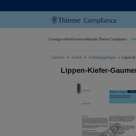
Lösungswelten
Wissenswelt
Inside Thieme Compliance
Sh
Startseite
Artikel
Aufklärungsbögen
Lippen-Ki
text.skipToContent
text.skipToNavigation
Lippen-Kiefer-Gaume