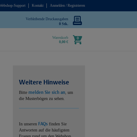
Webshop-Support
Kontakt
Anmelden / Registrieren
Verbleibende Druckausgaben
0 Stk.
Warenkorb
0
0,00 €
Weitere Hinweise
melden Sie sich an
Bitte
, um
die Musterbögen zu sehen.
FAQs
In unseren
finden Sie
Antworten auf die häufigsten
Fragen rund um den Webshop.