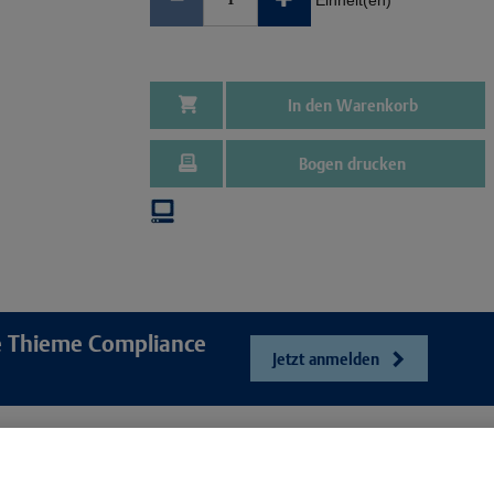
Einheit(en)
In den Warenkorb
Bogen drucken
re Thieme Compliance
Jetzt anmelden
e
Unser Unt
Webshop
ösungen
Presse und Ne