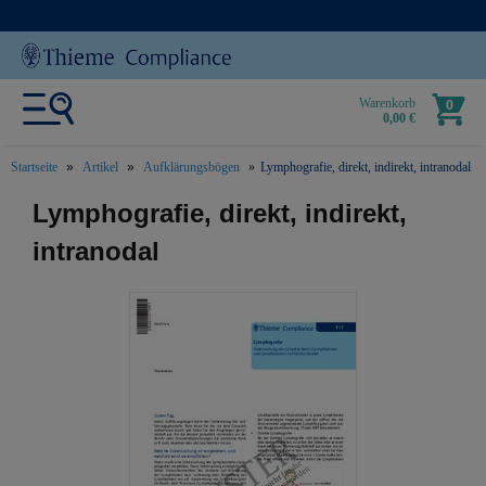
Warenkorb
0
0,00 €
Startseite
Artikel
Aufklärungsbögen
Lymphografie, direkt, indirekt, intranodal
text.skipToContent
text.skipToNavigation
Lymphografie, direkt, indirekt,
intranodal