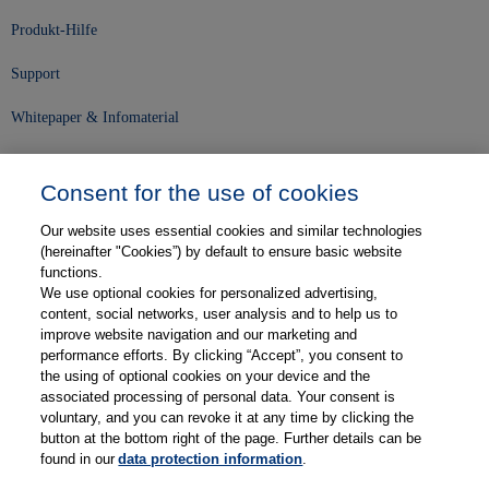
Produkt-Hilfe
Support
Whitepaper & Infomaterial
Unser Unternehmen
Consent for the use of cookies
Presse und News
Our website uses essential cookies and similar technologies
Karriere
(hereinafter "Cookies”) by default to ensure basic website
functions.
We use optional cookies for personalized advertising,
Kontakt
content, social networks, user analysis and to help us to
improve website navigation and our marketing and
Web-Semniare
performance efforts. By clicking “Accept”, you consent to
the using of optional cookies on your device and the
Anwenderberichte
associated processing of personal data. Your consent is
voluntary, and you can revoke it at any time by clicking the
Partner
button at the bottom right of the page. Further details can be
found in our
data protection information
.