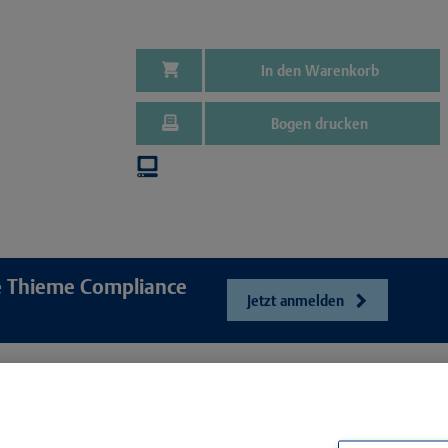
In den Warenkorb
Bogen drucken
re Thieme Compliance
Jetzt anmelden
e
Unser Unt
Webshop
ösungen
Presse und Ne
Online-Portal E-Consent