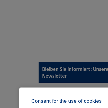
Bleiben Sie informiert: Unse
Newsletter
Lösungswelten
Produkt
Consent for the use of cookies
Anamnese von Patient*innen
Digitale L