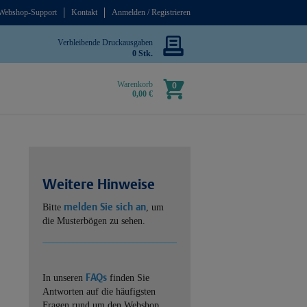
Webshop-Support
Kontakt
Anmelden / Registrieren
Verbleibende Druckausgaben
0 Stk.
Warenkorb
0
0,00 €
Weitere Hinweise
melden Sie sich an
Bitte
, um
die Musterbögen zu sehen.
FAQs
In unseren
finden Sie
Antworten auf die häufigsten
Fragen rund um den Webshop.