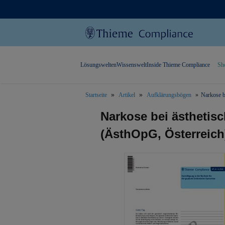
Lösungswelten
Wissenswelt
Inside Thieme Compliance
Sh
Startseite
Artikel
Aufklärungsbögen
Narkose b
text.skipToContent
text.skipToNavigation
Narkose bei ästhetis
(ÄsthOpG, Österreich