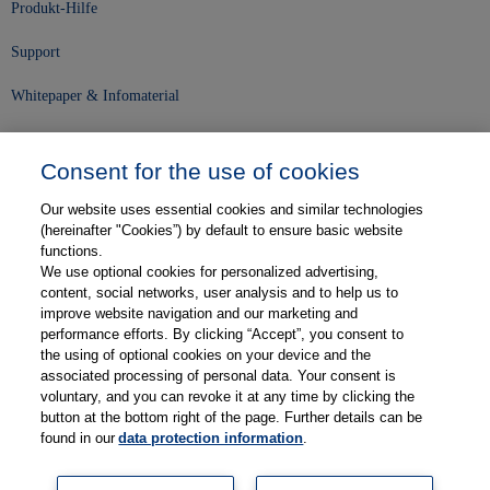
Produkt-Hilfe
Support
Whitepaper & Infomaterial
Unser Unternehmen
Consent for the use of cookies
Presse und News
Our website uses essential cookies and similar technologies
Karriere
(hereinafter "Cookies”) by default to ensure basic website
functions.
We use optional cookies for personalized advertising,
Kontakt
content, social networks, user analysis and to help us to
improve website navigation and our marketing and
Web-Semniare
performance efforts. By clicking “Accept”, you consent to
the using of optional cookies on your device and the
Anwenderberichte
associated processing of personal data. Your consent is
voluntary, and you can revoke it at any time by clicking the
Partner
button at the bottom right of the page. Further details can be
found in our
data protection information
.