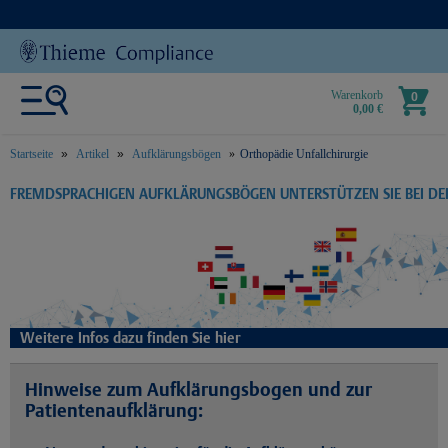
Warenkorb
0
0,00 €
Startseite
Artikel
Aufklärungsbögen
Orthopädie Unfallchirurgie
text.skipToContent
text.skipToNavigation
FREMDSPRACHIGEN AUFKLÄRUNGSBÖGEN UNTERSTÜTZEN SIE BEI D
Weitere Infos dazu finden Sie hier
Hinweise zum Aufklärungsbogen und zur
Patientenaufklärung: