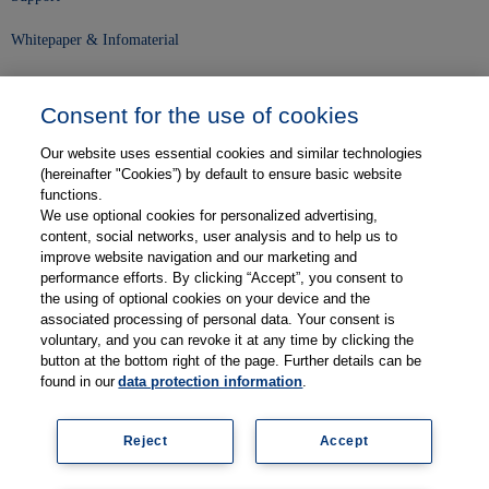
Whitepaper & Infomaterial
Unser Unternehmen
Consent for the use of cookies
Presse und News
Our website uses essential cookies and similar technologies
Karriere
(hereinafter "Cookies”) by default to ensure basic website
functions.
We use optional cookies for personalized advertising,
Kontakt
content, social networks, user analysis and to help us to
improve website navigation and our marketing and
Web-Semniare
performance efforts. By clicking “Accept”, you consent to
the using of optional cookies on your device and the
Anwenderberichte
associated processing of personal data. Your consent is
voluntary, and you can revoke it at any time by clicking the
Partner
button at the bottom right of the page. Further details can be
found in our
data protection information
.
Reject
Accept
Impressum
Datenschutz
Kontakt
AGB