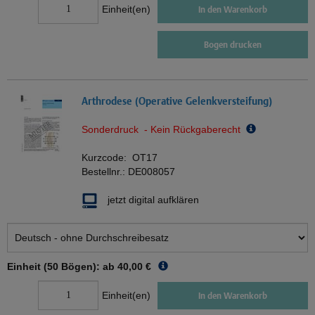
Einheit(en)
In den Warenkorb
Bogen drucken
Arthrodese (Operative Gelenkversteifung)
Sonderdruck - Kein Rückgaberecht
Kurzcode:
OT17
Bestellnr.:
DE008057
jetzt digital aufklären
Einheit (50 Bögen): ab
40,00 €
Einheit(en)
In den Warenkorb