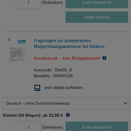
Einheit(en)
In den Warenkorb
Bogen drucken
Fragebogen zur präoperativen
Blutgerinnungsanamnese bei Kindern
Sonderdruck - Kein Rückgaberecht
Kurzcode:
Dok05_K
Bestellnr.:
DE800126
jetzt digital aufklären
Einheit (50 Bögen): ab
23,50 €
Einheit(en)
In den Warenkorb