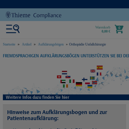
Warenkorb
0
0,00 €
Startseite
Artikel
Aufklärungsbögen
Orthopädie Unfallchirurgie
text.skipToContent
text.skipToNavigation
FREMDSPRACHIGEN AUFKLÄRUNGSBÖGEN UNTERSTÜTZEN SIE BEI D
Weitere Infos dazu finden Sie hier
Hinweise zum Aufklärungsbogen und zur
Patientenaufklärung: