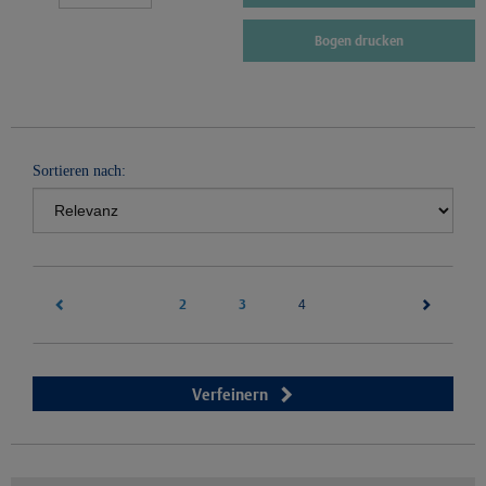
Bogen drucken
Sortieren nach:
2
3
(current)
4
Verfeinern