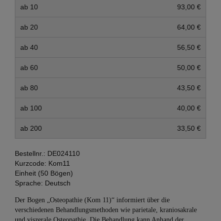
ab 10
93,00 €
ab 20
64,00 €
ab 40
56,50 €
ab 60
50,00 €
ab 80
43,50 €
ab 100
40,00 €
ab 200
33,50 €
Bestellnr.:
DE024110
Kurzcode:
Kom11
Einheit (50 Bögen)
Sprache:
Deutsch
Der Bogen „Osteopathie (Kom 11)“ informiert über die
verschiedenen Behandlungsmethoden wie parietale, kra­nio­sa­k­ra­le
und viszerale Osteopathie. Die Behandlung kann Anhand der