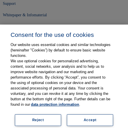
Support
Whitepaper & Infomaterial
Unser Unternehmen
Consent for the use of cookies
Presse und News
Our website uses essential cookies and similar technologies
Karriere
(hereinafter "Cookies”) by default to ensure basic website
functions.
We use optional cookies for personalized advertising,
Kontakt
content, social networks, user analysis and to help us to
improve website navigation and our marketing and
Web-Semniare
performance efforts. By clicking “Accept”, you consent to
the using of optional cookies on your device and the
Anwenderberichte
associated processing of personal data. Your consent is
voluntary, and you can revoke it at any time by clicking the
Partner
button at the bottom right of the page. Further details can be
found in our
data protection information
.
Reject
Accept
Impressum
Datenschutz
Kontakt
AGB