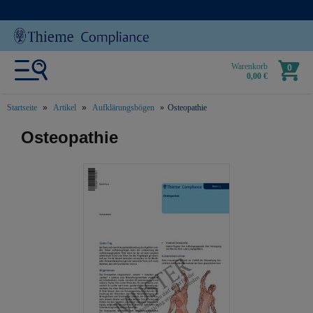
Warenkorb
0
0,00 €
Startseite
Artikel
Aufklärungsbögen
Osteopathie
text.skipToContent
text.skipToNavigation
Osteopathie