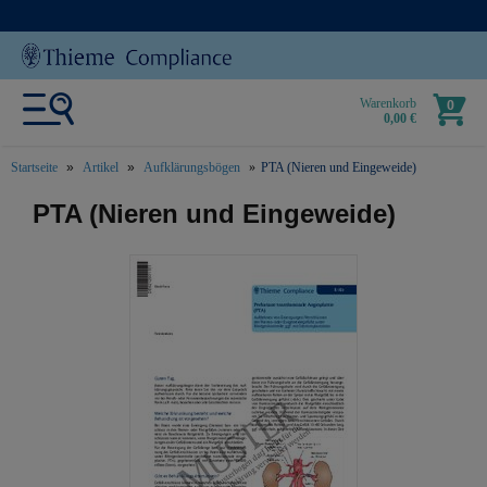
Warenkorb
0
0,00 €
Startseite
Artikel
Aufklärungsbögen
PTA (Nieren und Eingeweide)
text.skipToContent
text.skipToNavigation
PTA (Nieren und Eingeweide)