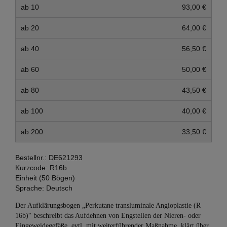
ab 10
93,00 €
ab 20
64,00 €
ab 40
56,50 €
ab 60
50,00 €
ab 80
43,50 €
ab 100
40,00 €
ab 200
33,50 €
Bestellnr.:
DE621293
Kurzcode:
R16b
Einheit (50 Bögen)
Sprache:
Deutsch
Der Aufklärungsbogen „Perkutane transluminale An­gio­plas­tie (R
16b)“ beschreibt das Aufdehnen von Engstellen der Nieren- oder
Eingeweidegefäße, evtl. mit weiterführender Maßnahme, klärt über