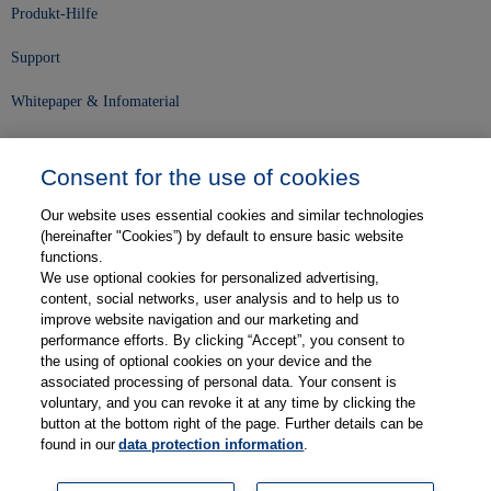
Produkt-Hilfe
Support
Whitepaper & Infomaterial
Unser Unternehmen
Consent for the use of cookies
Presse und News
Our website uses essential cookies and similar technologies
Karriere
(hereinafter "Cookies”) by default to ensure basic website
functions.
We use optional cookies for personalized advertising,
Kontakt
content, social networks, user analysis and to help us to
improve website navigation and our marketing and
Web-Semniare
performance efforts. By clicking “Accept”, you consent to
the using of optional cookies on your device and the
Anwenderberichte
associated processing of personal data. Your consent is
voluntary, and you can revoke it at any time by clicking the
Partner
button at the bottom right of the page. Further details can be
found in our
data protection information
.