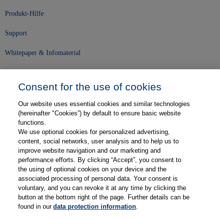
Produkt-Hilfe
Support
Whitepaper & Infomaterial
Unser Unternehmen
Consent for the use of cookies
Presse und News
Our website uses essential cookies and similar technologies
Karriere
(hereinafter "Cookies”) by default to ensure basic website
functions.
We use optional cookies for personalized advertising,
Kontakt
content, social networks, user analysis and to help us to
improve website navigation and our marketing and
Web-Semniare
performance efforts. By clicking “Accept”, you consent to
the using of optional cookies on your device and the
Anwenderberichte
associated processing of personal data. Your consent is
voluntary, and you can revoke it at any time by clicking the
Partner
button at the bottom right of the page. Further details can be
found in our
data protection information
.