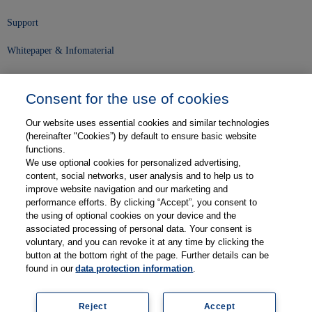
Support
Whitepaper & Infomaterial
Unser Unternehmen
Consent for the use of cookies
Presse und News
Our website uses essential cookies and similar technologies
Karriere
(hereinafter "Cookies”) by default to ensure basic website
functions.
We use optional cookies for personalized advertising,
Kontakt
content, social networks, user analysis and to help us to
improve website navigation and our marketing and
Web-Semniare
performance efforts. By clicking “Accept”, you consent to
the using of optional cookies on your device and the
Anwenderberichte
associated processing of personal data. Your consent is
voluntary, and you can revoke it at any time by clicking the
Partner
button at the bottom right of the page. Further details can be
found in our
data protection information
.
Reject
Accept