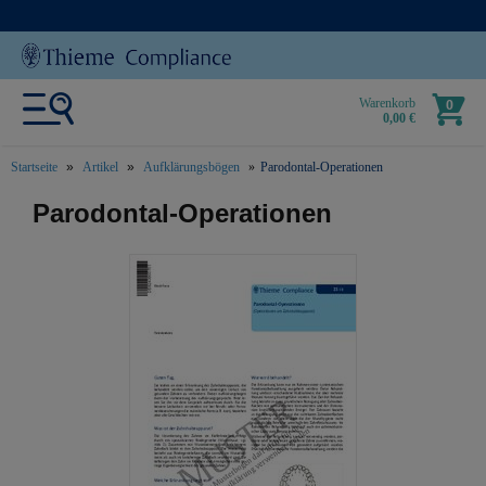
Warenkorb
0
0,00 €
Startseite
Artikel
Aufklärungsbögen
Parodontal-Operationen
text.skipToContent
text.skipToNavigation
Parodontal-Operationen