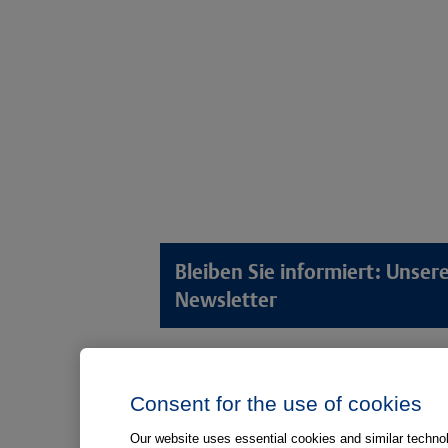
Bleiben Sie informiert: Unse
Newsletter
Lösungswelten
Produkt
Consent for the use of cookies
Anamnese von Patient*innen
Digitale L
Aufnahme von Patient*innen
Aufklärun
Our website uses essential cookies and similar technolo