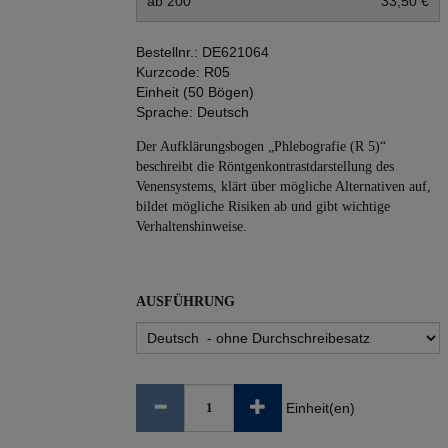
ab 200
33,50 €
Bestellnr.:
DE621064
Kurzcode:
R05
Einheit (50 Bögen)
Sprache:
Deutsch
Der Aufklärungsbogen „Phlebografie (R 5)“
beschreibt die Röntgenkontrastdarstellung des
Venensystems, klärt über mögliche Alternativen auf,
bildet mögliche Risiken ab und gibt wichtige
Verhaltenshinweise.
AUSFÜHRUNG
Einheit(en)