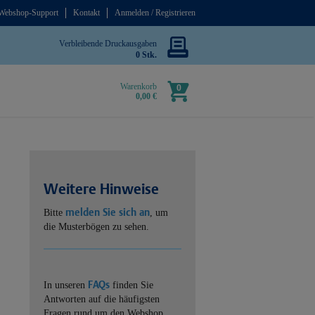
Webshop-Support
Kontakt
Anmelden / Registrieren
Verbleibende Druckausgaben
0 Stk.
Warenkorb
0
0,00 €
Weitere Hinweise
melden Sie sich an
Bitte
, um
die Musterbögen zu sehen.
FAQs
In unseren
finden Sie
Antworten auf die häufigsten
Fragen rund um den Webshop.