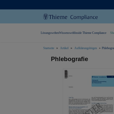
Lösungswelten
Wissenswelt
Inside Thieme Compliance
Sh
Startseite
Artikel
Aufklärungsbögen
Phlebogra
text.skipToContent
text.skipToNavigation
Phlebografie