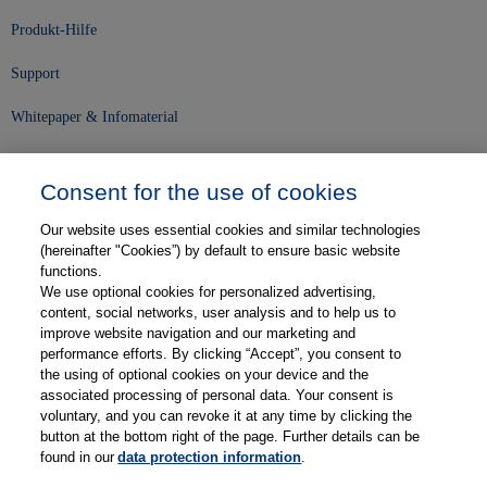
Produkt-Hilfe
Support
Whitepaper & Infomaterial
Unser Unternehmen
Consent for the use of cookies
Presse und News
Our website uses essential cookies and similar technologies
Karriere
(hereinafter "Cookies”) by default to ensure basic website
functions.
We use optional cookies for personalized advertising,
Kontakt
content, social networks, user analysis and to help us to
improve website navigation and our marketing and
Web-Semniare
performance efforts. By clicking “Accept”, you consent to
the using of optional cookies on your device and the
Anwenderberichte
associated processing of personal data. Your consent is
voluntary, and you can revoke it at any time by clicking the
Partner
button at the bottom right of the page. Further details can be
found in our
data protection information
.