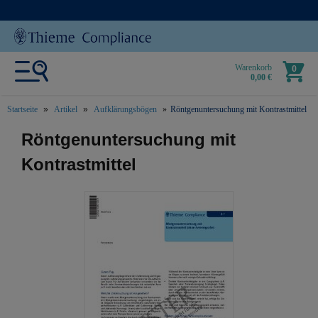
Warenkorb
0
0,00 €
Startseite
Artikel
Aufklärungsbögen
Röntgenuntersuchung mit Kontrastmittel
text.skipToContent
text.skipToNavigation
Röntgenuntersuchung mit
Kontrastmittel