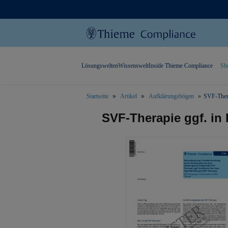
Lösungswelten
Wissenswelt
Inside Thieme Compliance
Sh
Startseite
Artikel
Aufklärungsbögen
SVF-Thera
text.skipToContent
text.skipToNavigation
SVF-Therapie ggf. in