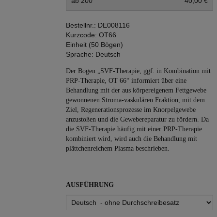
ab 200
40,00 €
Bestellnr.:
DE008116
Kurzcode:
OT66
Einheit (50 Bögen)
Sprache:
Deutsch
Der Bogen „SVF-Therapie, ggf. in Kombination mit
PRP-Therapie, OT 66“ informiert über eine
Behandlung mit der aus körpereigenem Fettgewebe
gewonnenen Stroma-vaskulären Fraktion, mit dem
Ziel, Regenerationsprozesse im Knorpelgewebe
anzustoßen und die Gewebereparatur zu fördern. Da
die SVF-Therapie häufig mit einer PRP-Therapie
kombiniert wird, wird auch die Behandlung mit
plättchenreichem Plasma beschrieben.
AUSFÜHRUNG