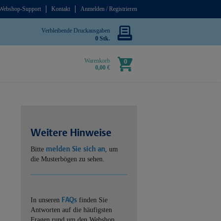
Webshop-Support
Kontakt
Anmelden / Registrieren
Verbleibende Druckausgaben
0 Stk.
Warenkorb
0
0,00 €
Weitere Hinweise
melden Sie sich an
Bitte
, um
die Musterbögen zu sehen.
FAQs
In unseren
finden Sie
Antworten auf die häufigsten
Fragen rund um den Webshop.