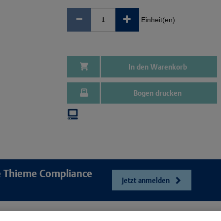
Einheit(en)
In den Warenkorb
Bogen drucken
re Thieme Compliance
Jetzt anmelden