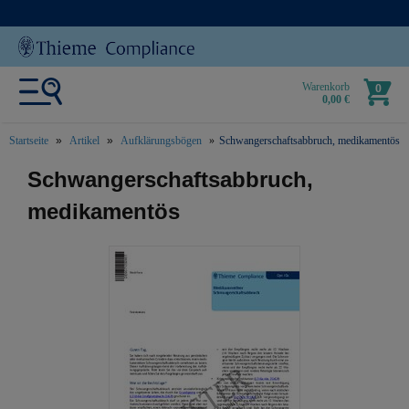
Warenkorb
0
0,00 €
Startseite
Artikel
Aufklärungsbögen
Schwangerschaftsabbruch, medikamentös
text.skipToContent
text.skipToNavigation
Schwangerschaftsabbruch,
medikamentös