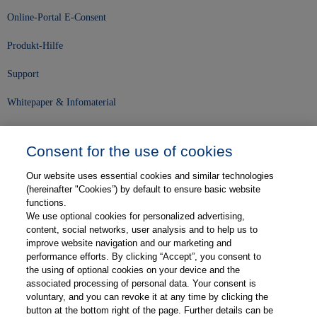
Online-Portal E-Consent
Produkt-Hilfe
Support
Whitepaper & Infomaterial
Unser Unternehmen
Consent for the use of cookies
Presse und News
Our website uses essential cookies and similar technologies
Karriere
(hereinafter "Cookies”) by default to ensure basic website
functions.
We use optional cookies for personalized advertising,
Kontakt
content, social networks, user analysis and to help us to
improve website navigation and our marketing and
Web-Semniare
performance efforts. By clicking “Accept”, you consent to
the using of optional cookies on your device and the
Anwenderberichte
associated processing of personal data. Your consent is
voluntary, and you can revoke it at any time by clicking the
Partner
button at the bottom right of the page. Further details can be