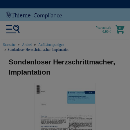
Warenkorb
0
0,00 €
Startseite
Artikel
Aufklärungsbögen
Sondenloser Herzschrittmacher, Implantation
text.skipToContent
text.skipToNavigation
Sondenloser Herzschrittmacher,
Implantation