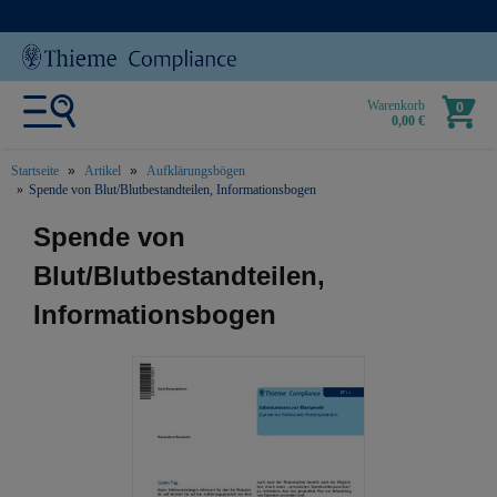
Warenkorb
0
0,00 €
Startseite
Artikel
Aufklärungsbögen
Spende von Blut/Blutbestandteilen, Informationsbogen
text.skipToContent
text.skipToNavigation
Spende von
Blut/Blutbestandteilen,
Informationsbogen