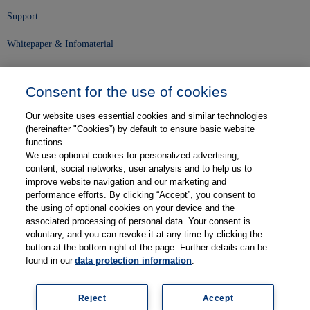
Support
Whitepaper & Infomaterial
Unser Unternehmen
Consent for the use of cookies
Presse und News
Our website uses essential cookies and similar technologies
Karriere
(hereinafter "Cookies”) by default to ensure basic website
functions.
We use optional cookies for personalized advertising,
Kontakt
content, social networks, user analysis and to help us to
improve website navigation and our marketing and
Web-Semniare
performance efforts. By clicking “Accept”, you consent to
the using of optional cookies on your device and the
Anwenderberichte
associated processing of personal data. Your consent is
voluntary, and you can revoke it at any time by clicking the
Partner
button at the bottom right of the page. Further details can be
found in our
data protection information
.
Reject
Accept