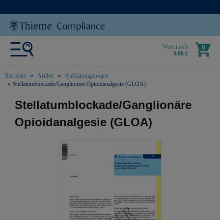
Warenkorb
0
0,00 €
Startseite
Artikel
Aufklärungsbögen
Stellatumblockade/Ganglionäre Opioidanalgesie (GLOA)
text.skipToContent
text.skipToNavigation
Stellatumblockade/Ganglionäre
Opioidanalgesie (GLOA)