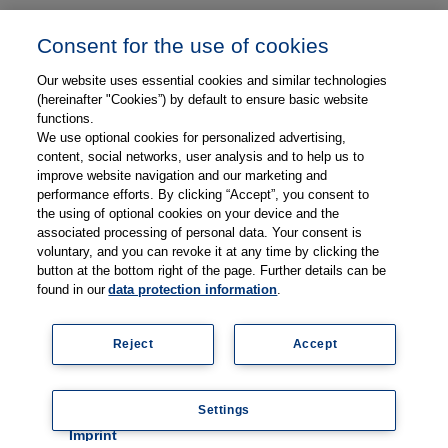
Unser Unternehmen
Consent for the use of cookies
Presse und News
Our website uses essential cookies and similar technologies
Karriere
(hereinafter "Cookies”) by default to ensure basic website
functions.
We use optional cookies for personalized advertising,
Kontakt
content, social networks, user analysis and to help us to
improve website navigation and our marketing and
Web-Semniare
performance efforts. By clicking “Accept”, you consent to
the using of optional cookies on your device and the
Anwenderberichte
associated processing of personal data. Your consent is
voluntary, and you can revoke it at any time by clicking the
Partner
button at the bottom right of the page. Further details can be
found in our
data protection information
.
Reject
Accept
Impressum
Datenschutz
Kontakt
AGB
Coo
Settings
kie
© 2026 Thieme Compliance GmbH
setti
Imprint
ngs