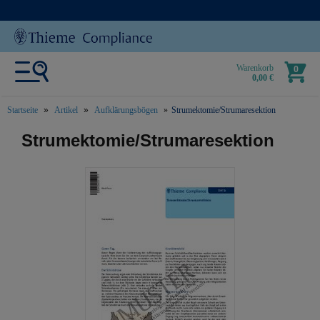
Warenkorb
0
0,00 €
Startseite
Artikel
Aufklärungsbögen
Strumektomie/Strumaresektion
text.skipToContent
text.skipToNavigation
Strumektomie/Strumaresektion