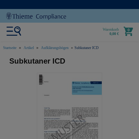
Warenkorb
0
0,00 €
Startseite
Artikel
Aufklärungsbögen
Subkutaner ICD
text.skipToContent
text.skipToNavigation
Subkutaner ICD