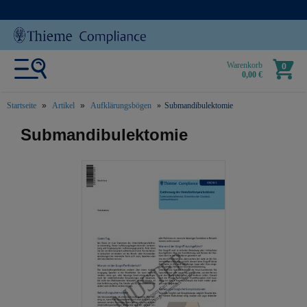
Warenkorb
0
0,00 €
Startseite
Artikel
Aufklärungsbögen
Submandibulektomie
text.skipToContent
text.skipToNavigation
Submandibulektomie