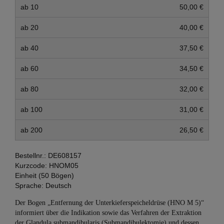
ab 10
50,00 €
ab 20
40,00 €
ab 40
37,50 €
ab 60
34,50 €
ab 80
32,00 €
ab 100
31,00 €
ab 200
26,50 €
Bestellnr.:
DE608157
Kurzcode:
HNOM05
Einheit (50 Bögen)
Sprache:
Deutsch
Der Bogen „Entfernung der Unterkieferspeicheldrüse (HNO M 5)“
informiert über die Indikation sowie das Verfahren der Extraktion
der Glandula submandibularis (Submandibulektomie) und dessen