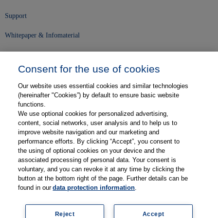
Support
Whitepaper & Infomaterial
Unser Unternehmen
Consent for the use of cookies
Presse und News
Our website uses essential cookies and similar technologies
Karriere
(hereinafter "Cookies”) by default to ensure basic website
functions.
We use optional cookies for personalized advertising,
Kontakt
content, social networks, user analysis and to help us to
improve website navigation and our marketing and
Web-Semniare
performance efforts. By clicking “Accept”, you consent to
the using of optional cookies on your device and the
Anwenderberichte
associated processing of personal data. Your consent is
voluntary, and you can revoke it at any time by clicking the
Partner
button at the bottom right of the page. Further details can be
found in our
data protection information
.
Reject
Accept