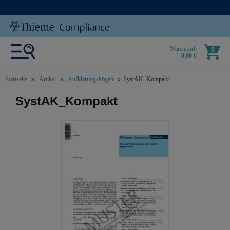
Warenkorb
0
0,00 €
Startseite
Artikel
Aufklärungsbögen
SystAK_Kompakt
text.skipToContent
text.skipToNavigation
SystAK_Kompakt