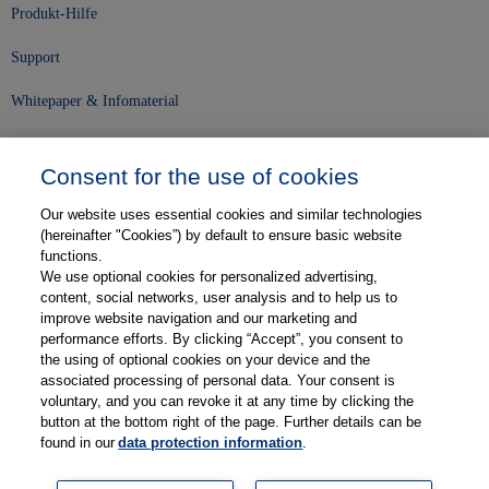
Produkt-Hilfe
Support
Whitepaper & Infomaterial
Unser Unternehmen
Consent for the use of cookies
Presse und News
Our website uses essential cookies and similar technologies
Karriere
(hereinafter "Cookies”) by default to ensure basic website
functions.
We use optional cookies for personalized advertising,
Kontakt
content, social networks, user analysis and to help us to
improve website navigation and our marketing and
Web-Semniare
performance efforts. By clicking “Accept”, you consent to
the using of optional cookies on your device and the
Anwenderberichte
associated processing of personal data. Your consent is
voluntary, and you can revoke it at any time by clicking the
Partner
button at the bottom right of the page. Further details can be
found in our
data protection information
.