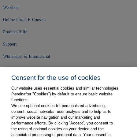
Webshop
Online-Portal E-Consent
Produkt-Hilfe
Support
Whitepaper & Infomaterial
Unser Unternehmen
Consent for the use of cookies
Presse und News
Our website uses essential cookies and similar technologies
Karriere
(hereinafter "Cookies”) by default to ensure basic website
functions.
We use optional cookies for personalized advertising,
Kontakt
content, social networks, user analysis and to help us to
improve website navigation and our marketing and
Web-Semniare
performance efforts. By clicking “Accept”, you consent to
the using of optional cookies on your device and the
Anwenderberichte
associated processing of personal data. Your consent is