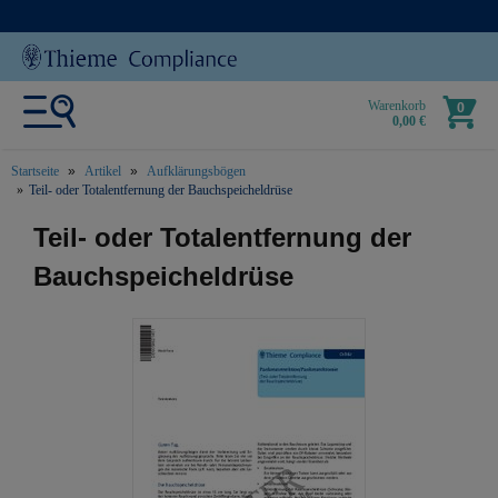
Warenkorb
0
0,00 €
Startseite
Artikel
Aufklärungsbögen
Teil- oder Totalentfernung der Bauchspeicheldrüse
text.skipToContent
text.skipToNavigation
Teil- oder Totalentfernung der
Bauchspeicheldrüse