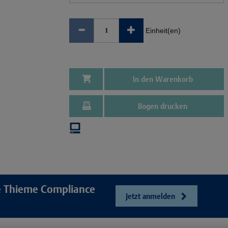
Einheit(en)
In den Warenkorb
Bogen drucken
re Thieme Compliance
Jetzt anmelden