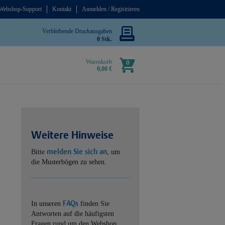
Webshop-Support
Kontakt
Anmelden / Registrieren
Verbleibende Druckausgaben
0 Stk.
Warenkorb
0
0,00 €
Weitere Hinweise
melden Sie sich an
Bitte
, um
die Musterbögen zu sehen.
FAQs
In unseren
finden Sie
Antworten auf die häufigsten
Fragen rund um den Webshop.