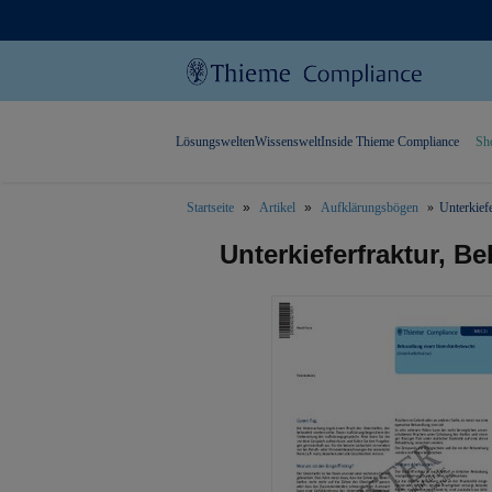
Lösungswelten
Wissenswelt
Inside Thieme Compliance
Sh
Startseite
Artikel
Aufklärungsbögen
Unterkief
text.skipToContent
text.skipToNavigation
Unterkieferfraktur, B