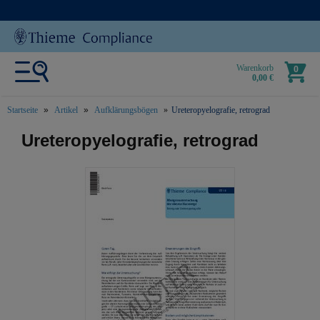
Warenkorb
0
0,00 €
Startseite
Artikel
Aufklärungsbögen
Ureteropyelografie, retrograd
text.skipToContent
text.skipToNavigation
Ureteropyelografie, retrograd