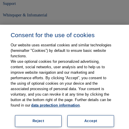
Support
Whitepaper & Infomaterial
Unser Unternehmen
Consent for the use of cookies
Presse und News
Our website uses essential cookies and similar technologies
Karriere
(hereinafter "Cookies”) by default to ensure basic website
functions.
We use optional cookies for personalized advertising,
Kontakt
content, social networks, user analysis and to help us to
improve website navigation and our marketing and
Web-Semniare
performance efforts. By clicking “Accept”, you consent to
the using of optional cookies on your device and the
Anwenderberichte
associated processing of personal data. Your consent is
voluntary, and you can revoke it at any time by clicking the
Partner
button at the bottom right of the page. Further details can be
found in our
data protection information
.
Reject
Accept
Impressum
Datenschutz
Kontakt
AGB