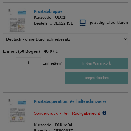
Prostatabiopsie
Kurzcode:
UD01l
jetzt digital aufklären
Bestellnr.:
DE622451
Einheit (50 Bögen) :
46,07 €
Einheit(en)
In den Warenkorb
Bogen drucken
Prostataoperation; Verhaltenshinweise
Sonderdruck - Kein Rückgaberecht
Kurzcode:
DNUro04
Bestellnr.:
DE800937