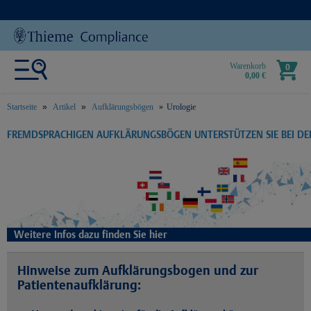
Warenkorb
0
0,00 €
Startseite
Artikel
Aufklärungsbögen
Urologie
text.skipToContent
text.skipToNavigation
FREMDSPRACHIGEN AUFKLÄRUNGSBÖGEN UNTERSTÜTZEN SIE BEI D
Weitere Infos dazu finden Sie hier
Hinweise zum Aufklärungsbogen und zur
Patientenaufklärung: