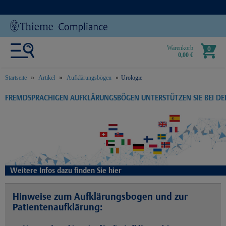
Warenkorb
0
0,00 €
Startseite
Artikel
Aufklärungsbögen
Urologie
text.skipToContent
text.skipToNavigation
FREMDSPRACHIGEN AUFKLÄRUNGSBÖGEN UNTERSTÜTZEN SIE BEI D
Weitere Infos dazu finden Sie hier
Hinweise zum Aufklärungsbogen und zur
Patientenaufklärung: