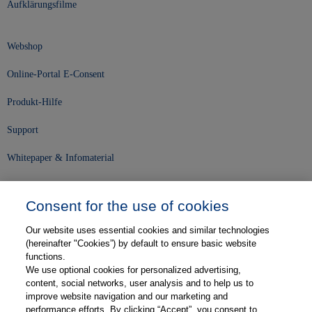
Aufklärungsfilme
Webshop
Online-Portal E-Consent
Produkt-Hilfe
Support
Whitepaper & Infomaterial
Unser Unternehmen
Consent for the use of cookies
Presse und News
Our website uses essential cookies and similar technologies
Karriere
(hereinafter "Cookies”) by default to ensure basic website
functions.
We use optional cookies for personalized advertising,
Kontakt
content, social networks, user analysis and to help us to
improve website navigation and our marketing and
Web-Semniare
performance efforts. By clicking “Accept”, you consent to