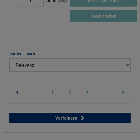
Einheit(en)
In den Warenkorb
Bogen drucken
Sortieren nach:
(current)
2
3
1
Verfeinern