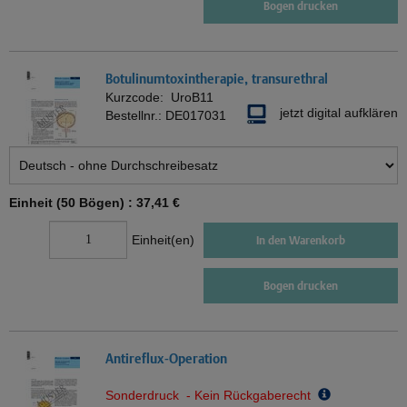
Bogen drucken
Botulinumtoxintherapie, transurethral
Kurzcode:
UroB11
jetzt digital aufklären
Bestellnr.:
DE017031
Einheit (50 Bögen) :
37,41 €
Einheit(en)
In den Warenkorb
Bogen drucken
Antireflux-Operation
Sonderdruck - Kein Rückgaberecht