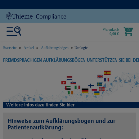
Warenkorb
0
0,00 €
Startseite
Artikel
Aufklärungsbögen
Urologie
text.skipToContent
text.skipToNavigation
FREMDSPRACHIGEN AUFKLÄRUNGSBÖGEN UNTERSTÜTZEN SIE BEI D
Weitere Infos dazu finden Sie hier
Hinweise zum Aufklärungsbogen und zur
Patientenaufklärung: