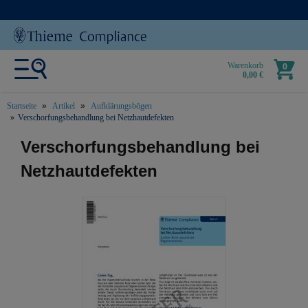
Warenkorb
0
0,00 €
Startseite
Artikel
Aufklärungsbögen
Verschorfungsbehandlung bei Netzhautdefekten
text.skipToContent
text.skipToNavigation
Verschorfungsbehandlung bei
Netzhautdefekten