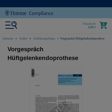
Warenkorb
0
0,00 €
Startseite
Artikel
Aufklärungsbögen
Vorgespräch Hüftgelenkendoprothese
text.skipToContent
text.skipToNavigation
Vorgespräch
Hüftgelenkendoprothese