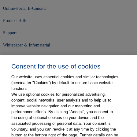
Online-Portal E-Consent
Produkt-Hilfe
Support
Whitepaper & Infomaterial
Unser Unternehmen
Consent for the use of cookies
Presse und News
Our website uses essential cookies and similar technologies
Karriere
(hereinafter "Cookies”) by default to ensure basic website
functions.
We use optional cookies for personalized advertising,
Kontakt
content, social networks, user analysis and to help us to
improve website navigation and our marketing and
Web-Semniare
performance efforts. By clicking “Accept”, you consent to
the using of optional cookies on your device and the
Anwenderberichte
associated processing of personal data. Your consent is
voluntary, and you can revoke it at any time by clicking the
Partner
button at the bottom right of the page. Further details can be