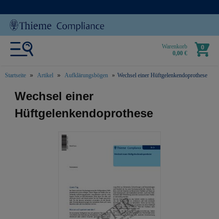
Warenkorb
0
0,00 €
Startseite
Artikel
Aufklärungsbögen
Wechsel einer Hüftgelenkendoprothese
text.skipToContent
text.skipToNavigation
Wechsel einer
Hüftgelenkendoprothese