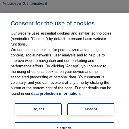
Whitepaper & Infomaterial
Unser Unternehmen
Consent for the use of cookies
Presse und News
Our website uses essential cookies and similar technologies
Karriere
(hereinafter "Cookies”) by default to ensure basic website
functions.
We use optional cookies for personalized advertising,
Kontakt
content, social networks, user analysis and to help us to
improve website navigation and our marketing and
Web-Semniare
performance efforts. By clicking “Accept”, you consent to
the using of optional cookies on your device and the
Anwenderberichte
associated processing of personal data. Your consent is
voluntary, and you can revoke it at any time by clicking the
Partner
button at the bottom right of the page. Further details can be
found in our
data protection information
.
Reject
Accept
Impressum
Datenschutz
Kontakt
AGB
Coo
Settings