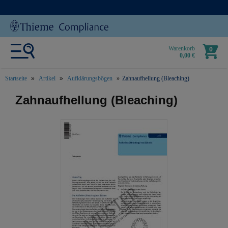
Warenkorb
0
0,00 €
Startseite
Artikel
Aufklärungsbögen
Zahnaufhellung (Bleaching)
text.skipToContent
text.skipToNavigation
Zahnaufhellung (Bleaching)