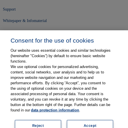
Support
Whitepaper & Infomaterial
Unser Unternehmen
Consent for the use of cookies
Presse und News
Our website uses essential cookies and similar technologies
Karriere
(hereinafter "Cookies”) by default to ensure basic website
functions.
We use optional cookies for personalized advertising,
Kontakt
content, social networks, user analysis and to help us to
improve website navigation and our marketing and
Web-Semniare
performance efforts. By clicking “Accept”, you consent to
the using of optional cookies on your device and the
Anwenderberichte
associated processing of personal data. Your consent is
voluntary, and you can revoke it at any time by clicking the
Partner
button at the bottom right of the page. Further details can be
found in our
data protection information
.
Reject
Accept