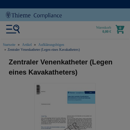
Warenkorb
0
0,00 €
Startseite
Artikel
Aufklärungsbögen
Zentraler Venenkatheter (Legen eines Kavakatheters)
text.skipToContent
text.skipToNavigation
Zentraler Venenkatheter (Legen
eines Kavakatheters)